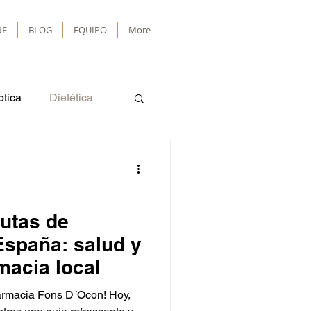
NE
BLOG
EQUIPO
More
ptica
Dietética
Salud mental
rutas de
spaña: salud y
macia local
Farmacia Fons D´Ocon! Hoy,