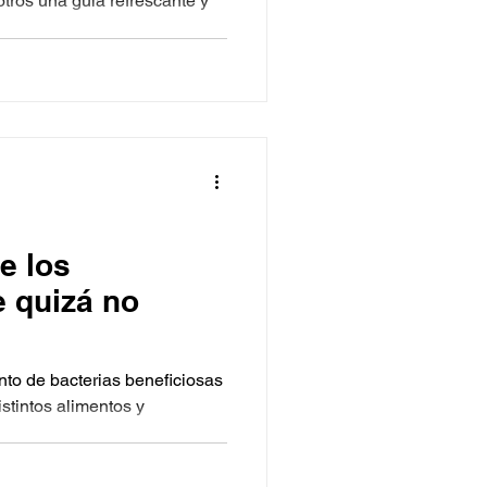
tros una guía refrescante y
e los
e quizá no
nto de bacterias beneficiosas
stintos alimentos y
omo...