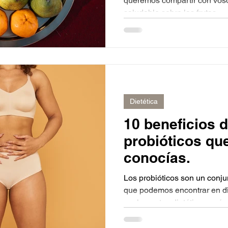
queremos compartir con voso
saludable sobre las frutas...
Dietética
10 beneficios d
probióticos qu
conocías.
Los probióticos son un conju
que podemos encontrar en di
suplementos dietéticos, así c